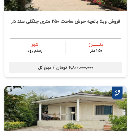
فروش ویلا باغچه خوش ساخت ۲۵۰ متری جنگلی سند دار
متــــراژ
شهر
۲۵۰ متر
رستم رود
4,800,000,000 تومان /
مبلغ کل