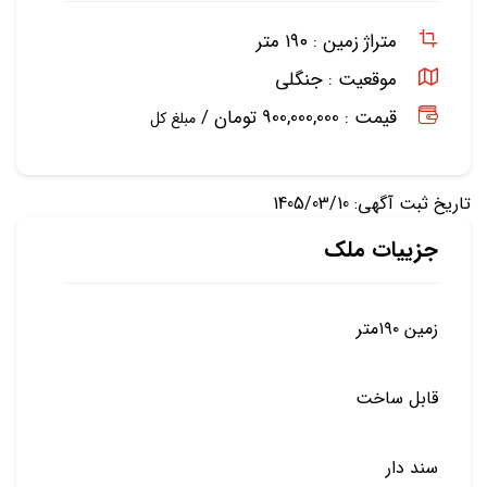
متراژ زمین :
۱۹۰ متر
موقعیت :
جنگلی
قیمت : 900,000,000 تومان /
مبلغ کل
تاریخ ثبت آگهی: 1405/03/10
جزییات ملک
زمین ۱۹۰متر
قابل ساخت
سند دار