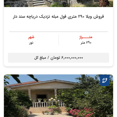
فروش ویلا ۲۹۰ متری فول مبله نزدیک دریاچه سند دار
متــــراژ
شهر
۲۹۰ متر
نور
6,000,000,000 تومان /
مبلغ کل