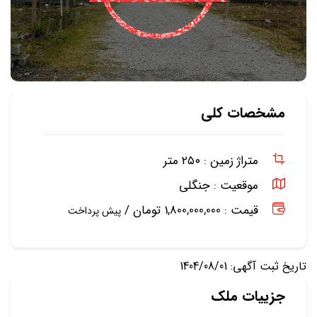
مشخصات کلی
متراژ زمین :
۲۵۰ متر
موقعیت :
جنگلی
قیمت : 1,800,000,000 تومان /
پیش پرداخت
تاریخ ثبت آگهی: 1404/08/01
جزییات ملک