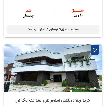
متــــراژ
شهر
۲۸۰ متر
چمستان
7,500,000,000 تومان /
پیش پرداخت
خرید ویلا دوبلکس استخر دار و سند تک برگ نور