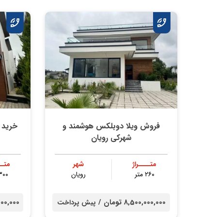
فروش ویلا دوبلکس هوشمند و
خرید 
شهرکی رویان
متــــراژ
شهر
متــ
۲۶۰ متر
رویان
۳۰۰ مت
8,500,000,000 تومان /
000,000,000
پیش پرداخت