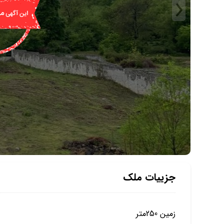
جزییات ملک
زمین 250متر