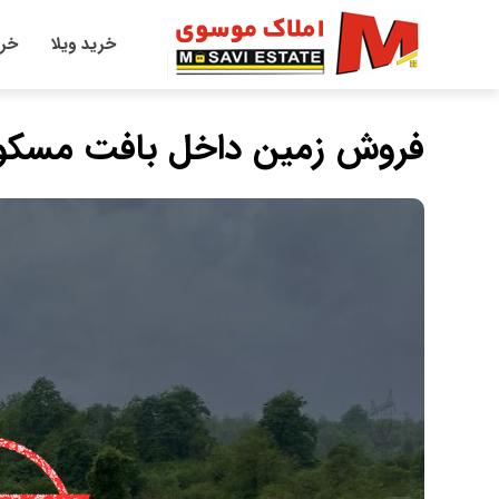
خرید ویلا
خری
فروش زمین داخل بافت مسکونی 250 متری ر