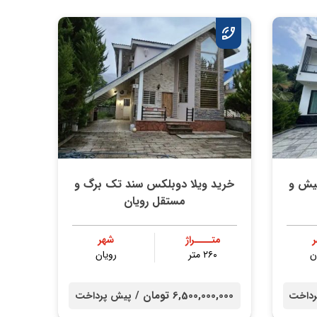
یش و
خرید ویلا دوبلکس سند تک برگ و
مستقل رویان
متــــراژ
شهر
ن
۲۶۰ متر
رویان
6,500,000,000 تومان /
داخت
پیش پرداخت