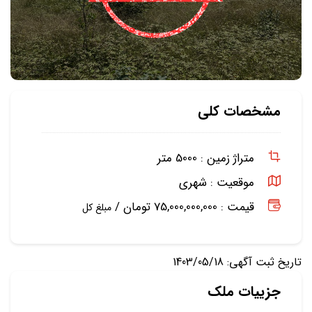
مشخصات کلی
متراژ زمین :
5000 متر
موقعیت :
شهری
قیمت : 75,000,000,000 تومان /
مبلغ کل
تاریخ ثبت آگهی: 1403/05/18
جزییات ملک