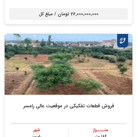
26,000,000,000 تومان /
مبلغ کل
فروش قطعات تفکیکی در موقعیت عالی رامسر
متــــراژ
شهر
186 متر
رامسر