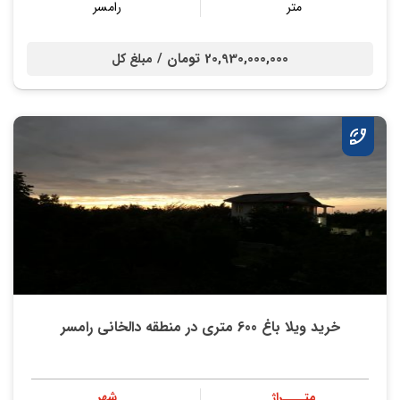
متر
رامسر
20,930,000,000 تومان /
مبلغ کل
خرید ویلا باغ 600 متری در منطقه دالخانی رامسر
متــــراژ
شهر