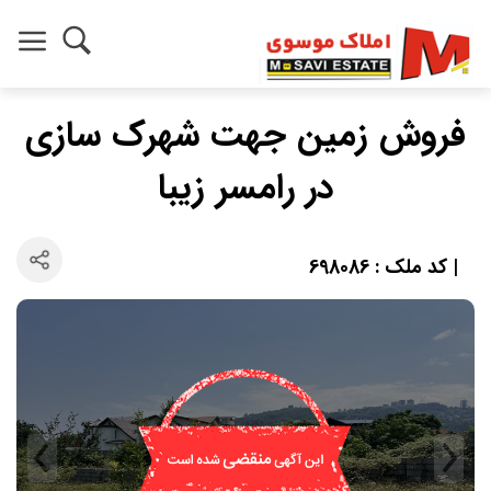
فروش زمین جهت شهرک سازی
در رامسر زیبا
| کد ملک : 698086