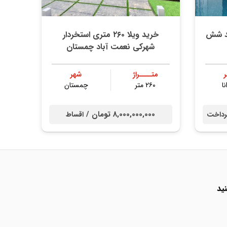
ند شش
خرید ویلا ۲۶۰ متری استخردار
شهرکی نعمت آباد چمستان
متــــراژ
شهر
نا
۲۶۰ متر
چمستان
8,000,000,000 تومان /
داخت
اقساط
ید