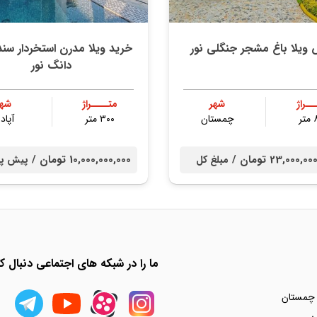
ویلا باغ مشجر جنگلی نور
خرید ویلا مدرن استخردار س
دانگ نور
ــراژ
شهر
متــــراژ
شهر
ر
چمستان
۳۰۰ متر
آپادا
23,000, تومان /
10,000,000,000 تومان /
مبلغ کل
پیش پر
ما را در شبکه های اجتماعی دنبال کن
 چمستان