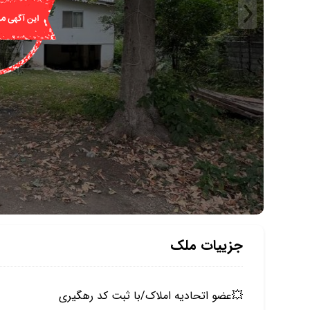
جزییات ملک
💥عضو اتحادیه املاک/با ثبت کد رهگیری