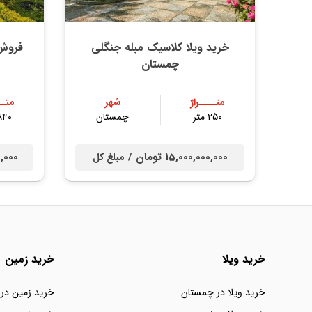
خرید ویلا کلاسیک مبله جنگلی
فروش 
چمستان
متــــراژ
شهر
متــ
250 متر
چمستان
۸۴۰ مت
15,000,000,000 تومان /
000,000
مبلغ کل
خرید ویلا
خرید زمین
خرید ویلا در چمستان
خرید زمین در