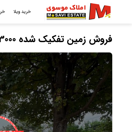
خرید ویلا
خری
فروش زمین تفکیک شده 3000متری منطقه برند الیمالات نور