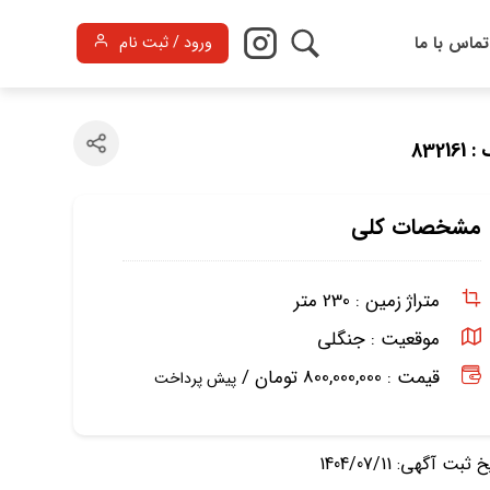
تماس با ما
ورود / ثبت نام
8321
مشخصات کلی
متراژ زمین :
230 متر
موقعیت :
جنگلی
قیمت : 800,000,000 تومان /
پیش پرداخت
ثبت آگهی: 1404/07/11