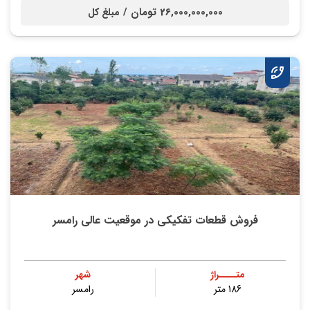
26,000,000,000 تومان /
مبلغ کل
فروش قطعات تفکیکی در موقعیت عالی رامسر
متــــراژ
شهر
186 متر
رامسر