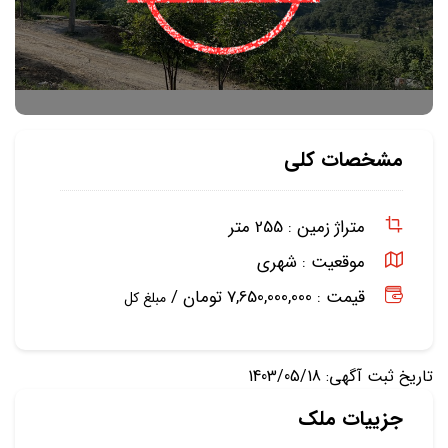
مشخصات کلی
متراژ زمین :
255 متر
موقعیت :
شهری
قیمت : 7,650,000,000 تومان /
مبلغ کل
تاریخ ثبت آگهی: 1403/05/18
جزییات ملک