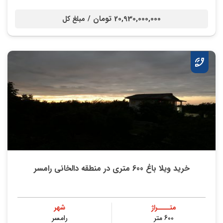
20,930,000,000 تومان /
مبلغ کل
خرید ویلا باغ 600 متری در منطقه دالخانی رامسر
متــــراژ
شهر
600 متر
رامسر