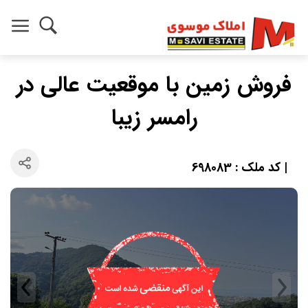
فروش زمین با موقعیت عالی در
رامسر زیبا
| کد ملک : 698083