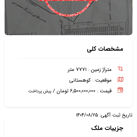
مشخصات کلی
متراژ زمین :
۷۷۷۱ متر
موقعیت :
کوهستانی
قیمت : 6,500,000,000 تومان /
پیش پرداخت
تاریخ ثبت آگهی: 1404/08/25
جزییات ملک