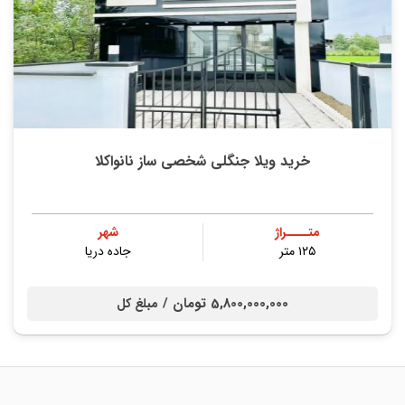
خرید ویلا جنگلی شخصی ساز نانواکلا
متــــراژ
شهر
۱۲۵ متر
جاده دریا
5,800,000,000 تومان /
مبلغ کل