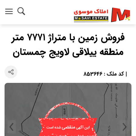
فروش زمین با متراژ ۷۷۷۱ متر
منطقه ییلاقی لاویج چمستان
| کد ملک : 853646