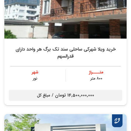
خرید ویلا شهرکی ساحلی سند تک برگ هر واحد دارای
قدرالسهم
متــــراژ
شهر
۸۰۰ متر
نور
14,500,000,000 تومان /
مبلغ کل