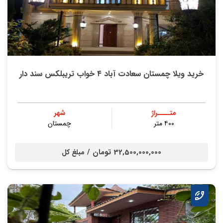
خرید ویلا چمستان سعادت آباد ۴ خواب تریبلکس سند دار
متــــراژ
شهر
۴۰۰ متر
چمستان
32,500,000,000 تومان /
مبلغ کل