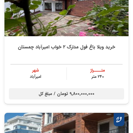
خرید ویلا باغ فول مدارک ۲ خواب امیرآباد چمستان
متــــراژ
شهر
۲۴۰ متر
امیرآباد
9,800,000,000 تومان /
مبلغ کل