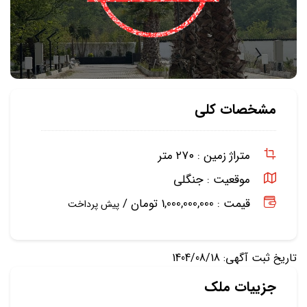
مشخصات کلی
متراژ زمین :
۲۷۰ متر
موقعیت :
جنگلی
قیمت : 1,000,000,000 تومان /
پیش پرداخت
تاریخ ثبت آگهی: 1404/08/18
جزییات ملک