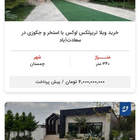
خرید ویلا تریپلکس لوکس با استخر و جکوزی در
سعادت‌آباد
متــــراژ
شهر
340 متر
چمستان
4,000,000,000 تومان /
پیش پرداخت