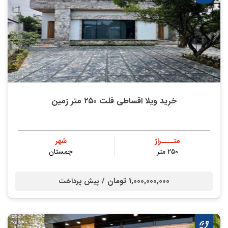
خرید ویلا اقساطی فلت ۲۵۰ متر زمین
متــــراژ
شهر
۲۵۰ متر
چمستان
1,000,000,000 تومان /
پیش پرداخت