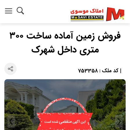
فروش زمین آماده ساخت ۳۰۰
متری داخل شهرک
| کد ملک : 753358