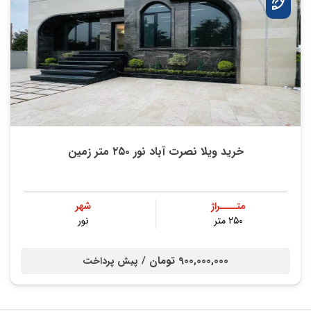
خرید ویلا نصرت آباد نور ۲۵۰ متر زمین
متــــراژ
شهر
۲۵۰ متر
نور
900,000,000 تومان /
پیش پرداخت