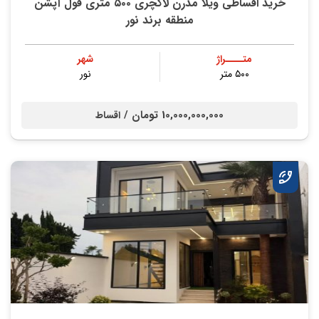
خرید اقساطی ویلا مدرن لاکچری ۵۰۰ متری فول آپشن
منطقه برند نور
متــــراژ
شهر
۵۰۰ متر
نور
10,000,000,000 تومان /
اقساط