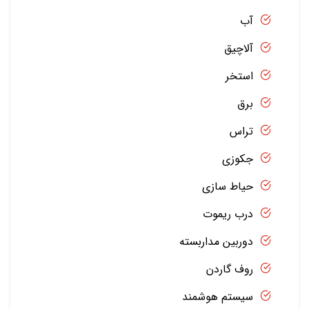
آب
آلاچیق
استخر
برق
تراس
جکوزی
حیاط سازی
درب ریموت
دوربین مداربسته
روف گاردن
سیستم هوشمند