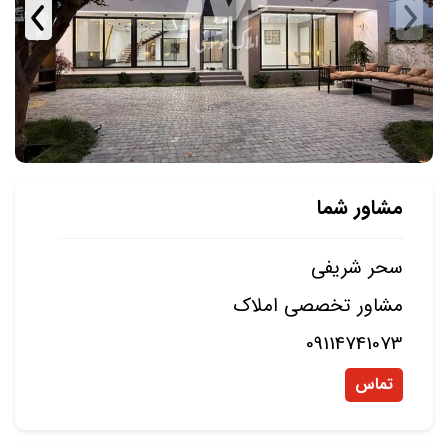
مشاور شما
سحر شریفی
مشاور تخصصی املاک
09114741073
تماس