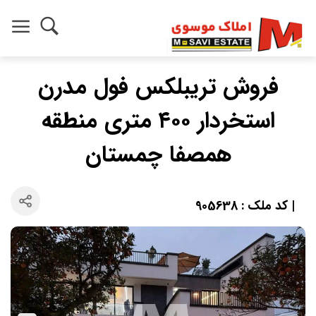
فروش تریبلکس فول مدرن
استخردار ۴۰۰ متری منطقه
همصفا چمستان
| کد ملک : 905638