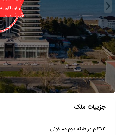
جزییات ملک
۳۷۳ م در طبقه دوم مسکونی