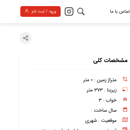
تماس با ما
ورود / ثبت نام
مشخصات کلی
متراژ زمین :
0 متر
زیربنا :
373 متر
خواب :
3
سال ساخت :
موقعیت :
شهری