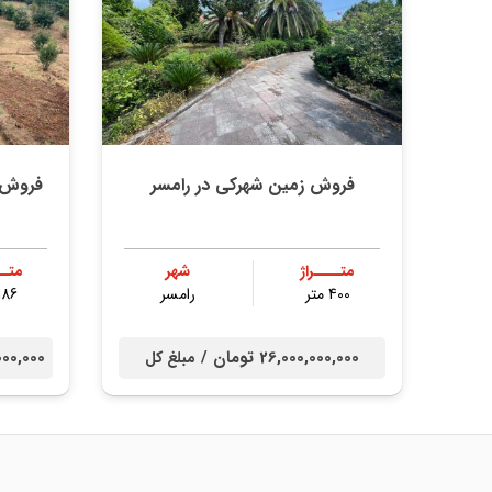
فروش زمین شهرکی در رامسر
فروش 
متــــراژ
شهر
متــ
400 متر
رامسر
186 مت
26,000,000,000 تومان /
52,000,000
مبلغ کل