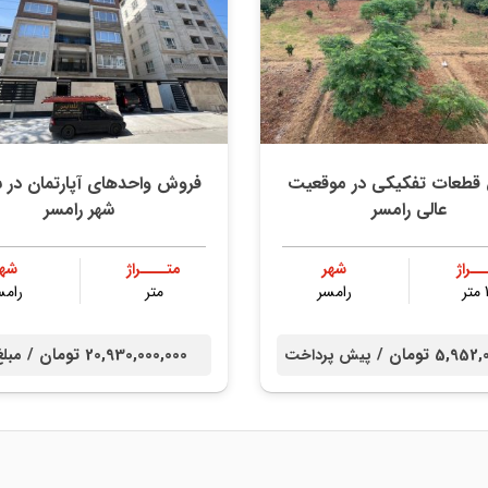
قطعات تفکیکی در موقعیت
فروش واحدهای آپارتمان در 
عالی رامسر
شهر رامسر
ــراژ
شهر
متــــراژ
شهر
ر
رامسر
متر
رامس
5,9 تومان /
20,930,000,000 تومان /
پیش پرداخت
مبلغ