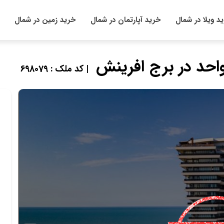
د ویلا در شمال
خرید آپارتمان در شمال
خرید زمین در شمال
احد در برج افرینش
| کد ملک : 698079