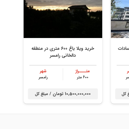
سادات
خرید ویلا باغ 600 متری در منطقه
دالخانی رامسر
متــــراژ
شهر
ر
600 متر
رامسر
10,500,000,000 تومان /
 کل
مبلغ کل