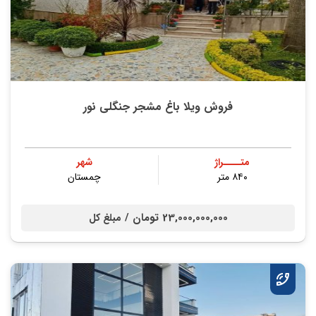
فروش ویلا باغ مشجر جنگلی نور
متــــراژ
شهر
۸۴۰ متر
چمستان
23,000,000,000 تومان /
مبلغ کل