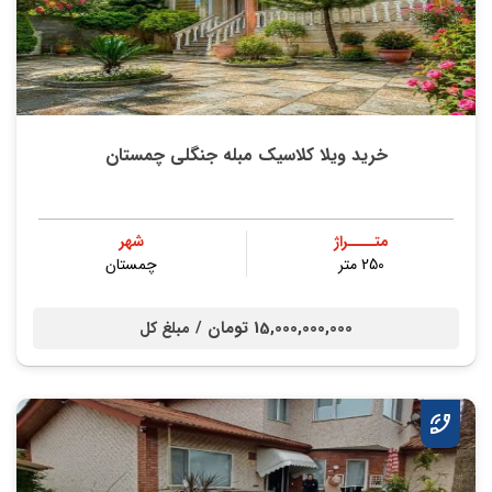
خرید ویلا کلاسیک مبله جنگلی چمستان
متــــراژ
شهر
250 متر
چمستان
15,000,000,000 تومان /
مبلغ کل