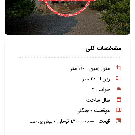
مشخصات کلی
متراژ زمین :
260 متر
زیربنا :
110 متر
خواب :
2
سال ساخت :
موقعیت :
جنگلی
قیمت : 1,200,000,000 تومان /
پیش پرداخت