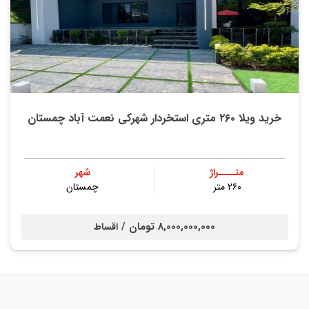
خرید ویلا ۲۶۰ متری استخردار شهرکی نعمت آباد چمستان
متــــراژ
شهر
۲۶۰ متر
چمستان
8,000,000,000 تومان /
اقساط