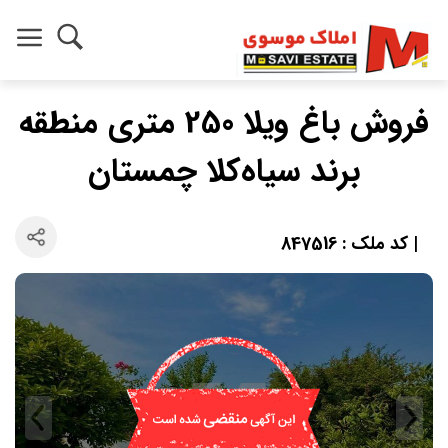
فروش باغ ویلا 250 متری منطقه
برند سیاه‌کلا چمستان
| کد ملک : 847516