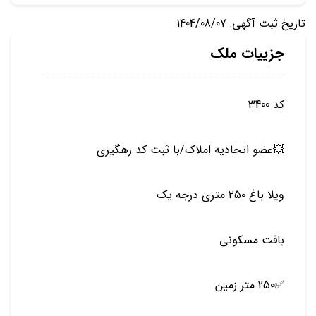
تاریخ ثبت آگهی: 1404/08/07
جزییات ملک
کد 3400
💥عضو اتحادیه املاک/با ثبت کد رهگیری
ویلا باغ ۲۵۰ متری درجه یک
بافت مسکونی
✅250 متر زمین