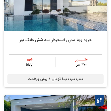
خرید ویلا مدرن استخردار سند شش دانگ نور
متــــراژ
شهر
۳۰۰ متر
آپادانا
10,000,000,000 تومان /
پیش پرداخت