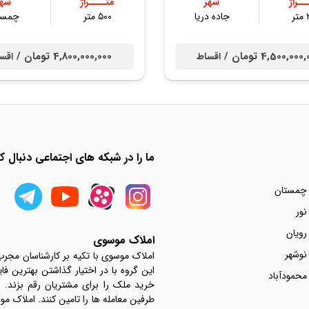
ــراژ
شهر
متــــراژ
شهر
ر
جاده دریا
۵۰۰ متر
چمست
4,500,00 تومان /
4,800,000,000 تومان /
اقساط
اقس
ما را در شبکه های اجتماعی دنبال کن
 چمستان
نور
رویان
املاک موسوی
نوشهر
املاک موسوی با تکیه بر کارشناسان مجر
این گروه با در اختیار گذاشتن بهترین فا
محمودآباد
خرید ملک را برای مشتریان رقم بزند.