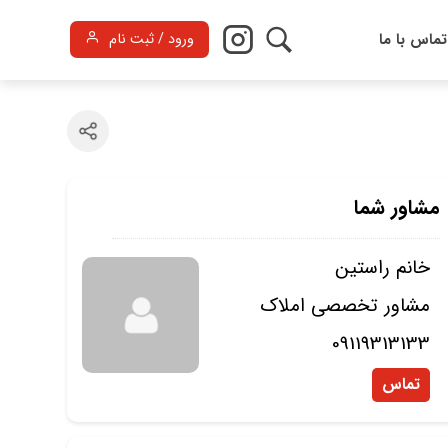
تماس با ما
ورود / ثبت نام
مشاور شما
خانم راستین
مشاور تخصصی املاک
09119313133
تماس