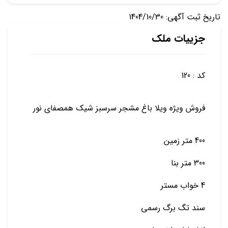
تاریخ ثبت آگهی: 1404/10/30
جزییات ملک
کد : 120
فروش ویژه ویلا باغ مشجر سرسبز شیک همصفای نور
400 متر زمین
300 متر بنا
4 خواب مستر
سند تگ برگ رسمی