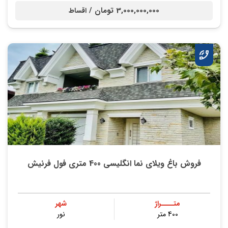
3,000,000,000 تومان /
اقساط
فروش باغ ویلای نما انگلیسی 400 متری فول فرنیش
متــــراژ
شهر
400 متر
نور