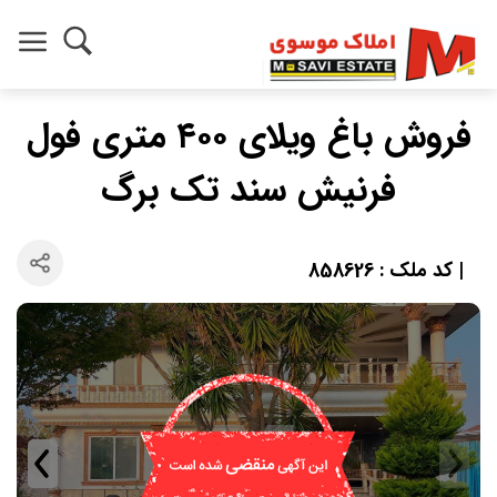
فروش باغ ویلای ۴۰۰ متری فول
فرنیش سند تک برگ
| کد ملک : 858626