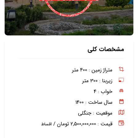
مشخصات کلی
متراژ زمین :
400 متر
زیربنا :
300 متر
خواب :
4
سال ساخت :
1400
موقعیت :
جنگلی
قیمت : 2,500,000,000 تومان /
اقساط