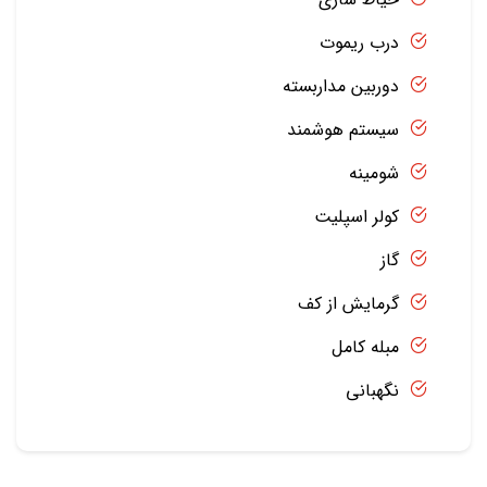
درب ریموت
دوربین مداربسته
سیستم هوشمند
شومینه
کولر اسپلیت
گاز
گرمایش از کف
مبله کامل
نگهبانی