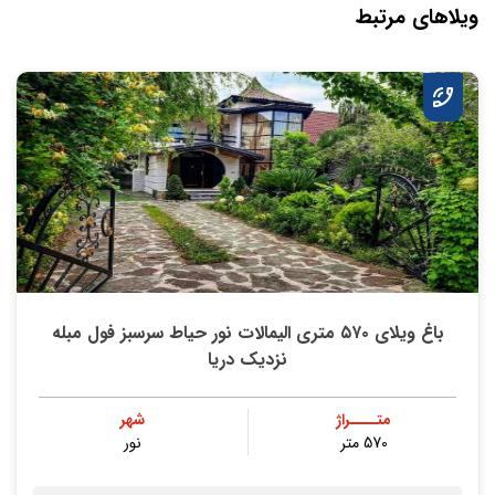
ویلاهای مرتبط
باغ ویلای ۵۷۰ متری الیمالات نور حیاط سرسبز فول مبله
نزدیک دریا
متــــراژ
شهر
570 متر
نور