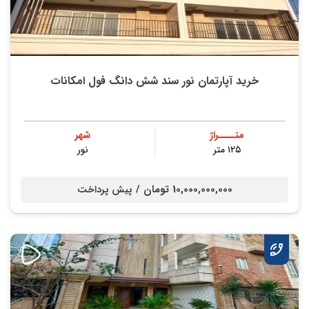
خرید آپارتمان نور سند شش دانگ فول امکانات
متــــراژ
شهر
۱۲۵ متر
نور
10,000,000,000 تومان /
پیش پرداخت