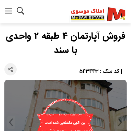
فروش آپارتمان 4 طبقه 2 واحدی
با سند
| کد ملک : 543443