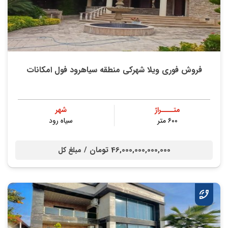
فروش فوری ویلا شهرکی منطقه سیاهرود فول امکانات
متــــراژ
شهر
۶۰۰ متر
سیاه رود
46,000,000,000,000 تومان /
مبلغ کل