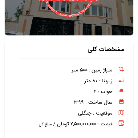
مشخصات کلی
متراژ زمین :
500 متر
زیربنا :
80 متر
خواب :
2
سال ساخت :
1399
موقعیت :
جنگلی
قیمت : 2,500,000,000 تومان /
مبلغ کل