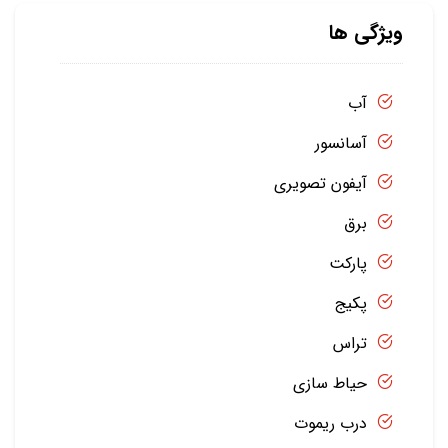
ویژگی ها
آب
آسانسور
آیفون تصویری
برق
پارکت
پکیج
تراس
حیاط سازی
درب ریموت