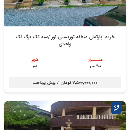
خرید آپارتمان منطقه توریستی نور /سند تک برگ تک
واحدی
متــــراژ
شهر
۷۰۰ متر
نور
7,500,000,000 تومان /
پیش پرداخت