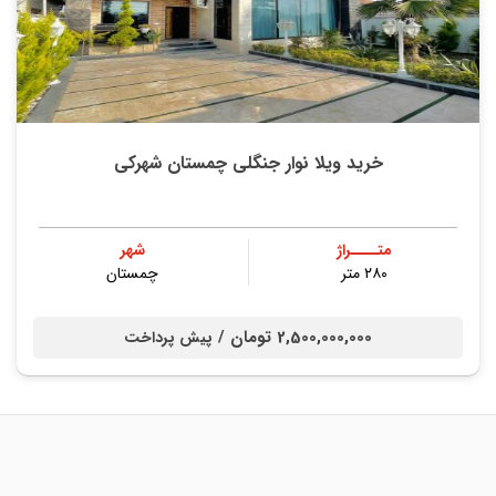
خرید ویلا نوار جنگلی چمستان شهرکی
متــــراژ
شهر
۲۸۰ متر
چمستان
2,500,000,000 تومان /
پیش پرداخت