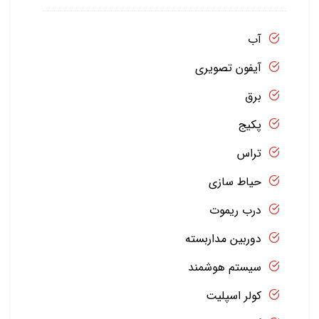
آب
آیفون تصویری
برق
پکیج
تراس
حیاط سازی
درب ریموت
دوربین مداربسته
سیستم هوشمند
کولر اسپلیت