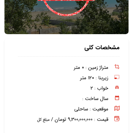
مشخصات کلی
متراژ زمین :
۰ متر
زیربنا :
۱۲۰ متر
خواب :
۲
سال ساخت :
موقعیت :
ساحلی
قیمت : 9,300,000,000 تومان /
مبلغ کل