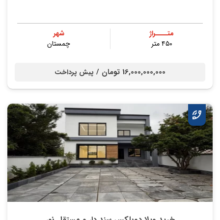
متــــراژ
شهر
۴۵۰ متر
چمستان
16,000,000,000 تومان /
پیش پرداخت
خرید ویلا دوبلکس سند دار و مستقل نور