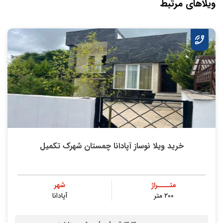
ویلاهای مرتبط
خرید ویلا نوساز آپادانا چمستان شهرک تکمیل
متــــراژ
شهر
۲۰۰ متر
آپادانا