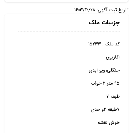
تاریخ ثبت آگهی: 1403/12/28
جزییات ملک
کد ملک : ۱۵۲۳۳
اکازیون
جنگلی،ویو ابدی
۹۵ متر ۲ خواب
طبقه ۷
۷طبقه ۲واحدی
خوش نقشه