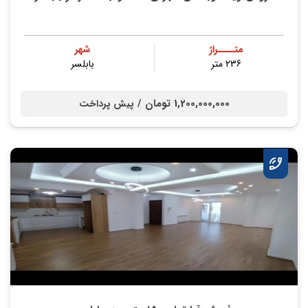
متــــراژ
شهر
236 متر
بابلسر
1,200,000,000 تومان /
پیش پرداخت