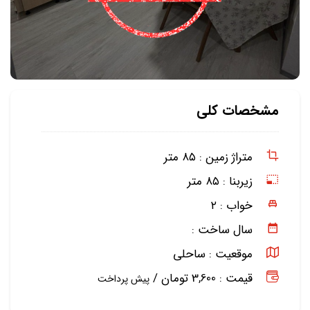
مشخصات کلی
متراژ زمین :
۸۵ متر
زیربنا :
۸۵ متر
خواب :
۲
سال ساخت :
موقعیت :
ساحلی
قیمت : 3,600 تومان /
پیش پرداخت