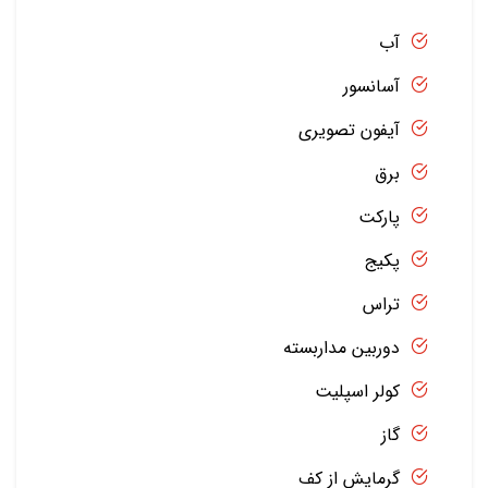
آب
آسانسور
آیفون تصویری
برق
پارکت
پکیج
تراس
دوربین مداربسته
کولر اسپلیت
گاز
گرمایش از کف