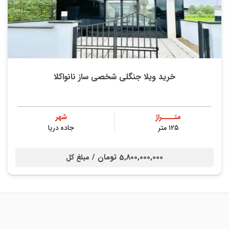
خرید ویلا جنگلی شخصی ساز نانواکلا
متــــراژ
شهر
۱۲۵ متر
جاده دریا
5,800,000,000 تومان /
مبلغ کل