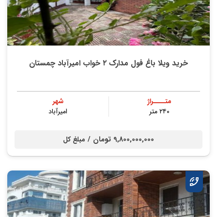
خرید ویلا باغ فول مدارک ۲ خواب امیرآباد چمستان
متــــراژ
شهر
۲۴۰ متر
امیرآباد
9,800,000,000 تومان /
مبلغ کل