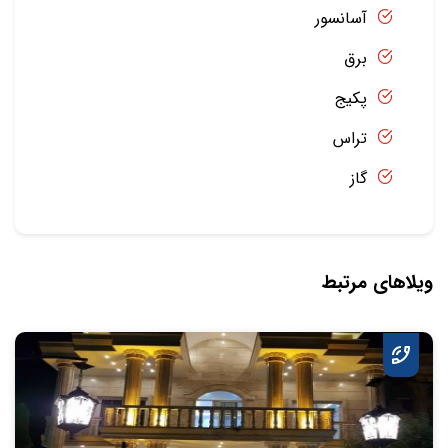
آسانسور
برق
پکیج
تراس
گاز
ویلاهای مرتبط