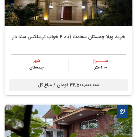
خرید ویلا چمستان سعادت آباد ۴ خواب تریبلکس سند دار
متــــراژ
شهر
۴۰۰ متر
چمستان
32,500,000,000 تومان /
مبلغ کل