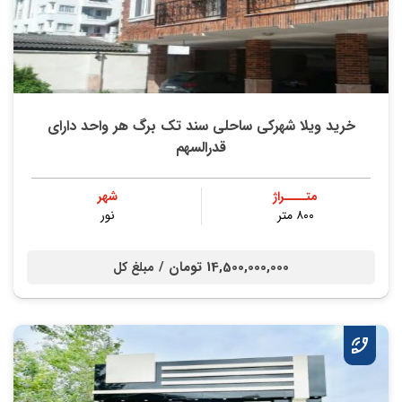
خرید ویلا شهرکی ساحلی سند تک برگ هر واحد دارای
قدرالسهم
متــــراژ
شهر
۸۰۰ متر
نور
14,500,000,000 تومان /
مبلغ کل