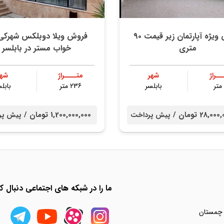
فروش ویژه آپارتمان زیر قیمت ۹۰
فروش ویلا دوبلکس شهرکی
متری
خواب مستر در بابلسر
ــراژ
شهر
متــــراژ
شهر
بابلسر
236 متر
بابل
28, تومان /
1,200,000,000 تومان /
پیش پرداخت
پیش پر
ما را در شبکه های اجتماعی دنبال کن
 چمستان