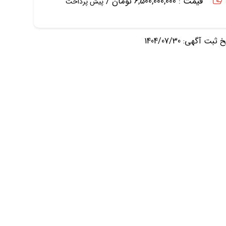
قیمت : 6,500,000,000 تومان /
پیش پرداخت
ثبت آگهی: 1404/07/30