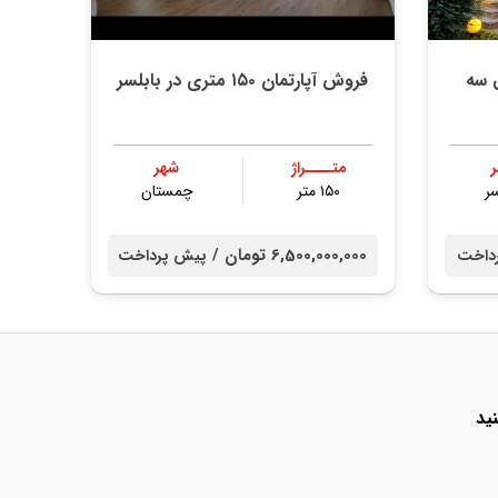
 سه
فروش آپارتمان ۱۵۰ متری در بابلسر
متــــراژ
شهر
سر
۱۵۰ متر
چمستان
6,500,000,000 تومان /
داخت
پیش پرداخت
ید