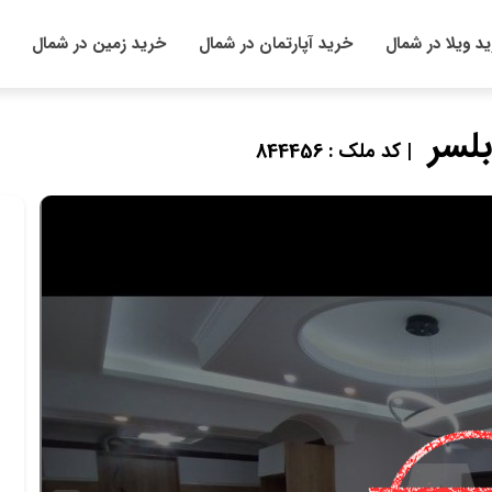
د ویلا در شمال
خرید آپارتمان در شمال
خرید زمین در شمال
| کد ملک : 844456