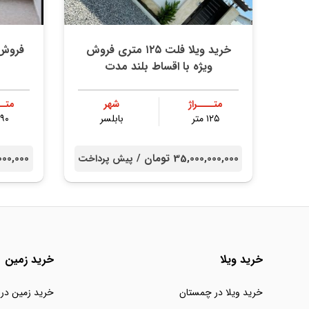
خرید ویلا فلت ۱۲۵ متری فروش
ویژه با اقساط بلند مدت
متــــراژ
شهر
متــ
۱۲۵ متر
بابلسر
۹۰ متر
35,000,000,000 تومان /
000,000,000
پیش پرداخت
خرید ویلا
خرید زمین
خرید ویلا در چمستان
خرید زمین در