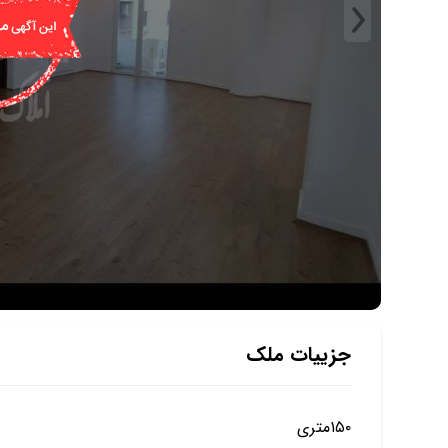
جزییات ملک
۱۵۰متری