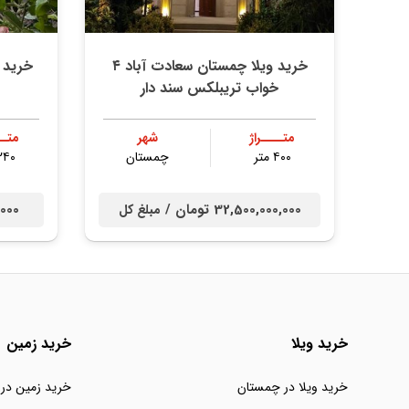
خرید ویلا چمستان سعادت آباد ۴
خواب تریبلکس سند دار
متــــراژ
شهر
متــ
۴۰۰ متر
چمستان
۲۴۰ مت
32,500,000,000 تومان /
00,000
مبلغ کل
خرید ویلا
خرید زمین
خرید ویلا در چمستان
خرید زمین در