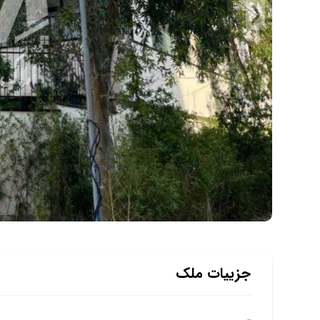
جزییات ملک