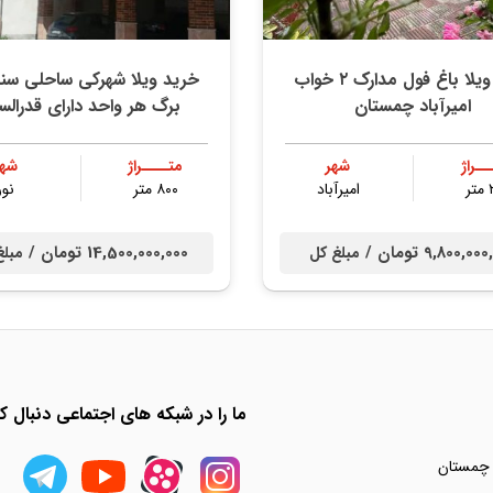
خرید ویلا باغ فول مدارک ۲ خواب
خرید ویلا شهرکی ساحلی سن
امیرآباد چمستان
برگ هر واحد دارای قدرالس
ــراژ
شهر
متــــراژ
شهر
ر
امیرآباد
۸۰۰ متر
نور
9,800,0 تومان /
14,500,000,000 تومان /
مبلغ کل
مبلغ
ما را در شبکه های اجتماعی دنبال کن
 چمستان