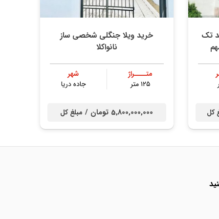
د تک
خرید ویلا جنگلی شخصی ساز
هم
نانواکلا
متــــراژ
شهر
۱۲۵ متر
جاده دریا
5,800,000,000 تومان /
 کل
مبلغ کل
ید