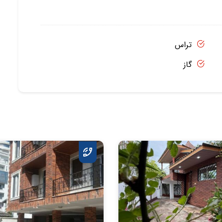
تراس
گاز