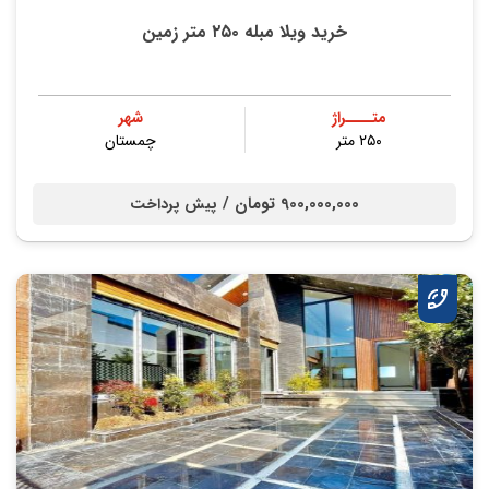
خرید ویلا مبله ۲۵۰ متر زمین
متــــراژ
شهر
۲۵۰ متر
چمستان
900,000,000 تومان /
پیش پرداخت