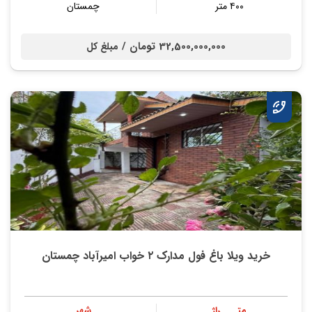
۴۰۰ متر
چمستان
32,500,000,000 تومان /
مبلغ کل
خرید ویلا باغ فول مدارک ۲ خواب امیرآباد چمستان
متــــراژ
شهر