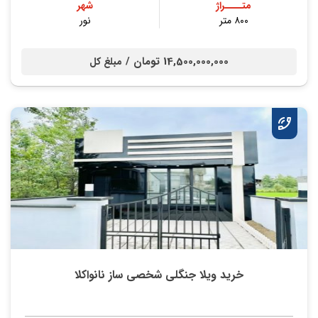
متــــراژ
شهر
۸۰۰ متر
نور
14,500,000,000 تومان /
مبلغ کل
خرید ویلا جنگلی شخصی ساز نانواکلا