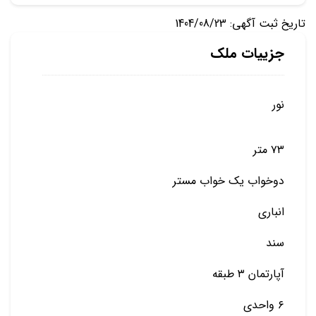
تاریخ ثبت آگهی: 1404/08/23
جزییات ملک
نور
۷۳ متر
دوخواب یک خواب مستر
انباری
سند
آپارتمان ۳ طبقه
۶ واحدی