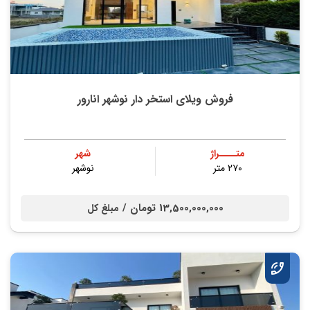
فروش ویلای استخر دار نوشهر انارور
متــــراژ
شهر
۲۷۰ متر
نوشهر
13,500,000,000 تومان /
مبلغ کل