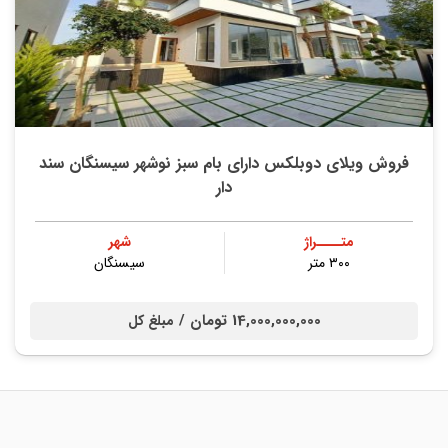
فروش ویلای دوبلکس دارای بام سبز نوشهر سیسنگان سند
دار
متــــراژ
شهر
۳۰۰ متر
سیسنگان
14,000,000,000 تومان /
مبلغ کل