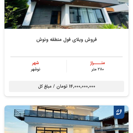
فروش ویلای فول منطقه ونوش
متــــراژ
شهر
۲۸۰ متر
نوشهر
14,000,000,000 تومان /
مبلغ کل