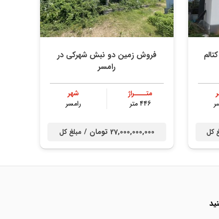
تالم
فروش زمین دو نبش شهرکی در
رامسر
متــــراژ
شهر
ر
446 متر
رامسر
27,000,000,000 تومان /
 کل
مبلغ کل
ید