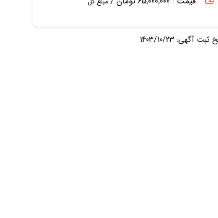
قیمت : 65,000,000 تومان /
مبلغ کل
ثبت آگهی: 1403/10/23