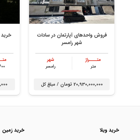
فروش واحدهای آپارتمان در سادات
شهر رامسر
متــــراژ
شهر
متــ
متر
رامسر
600 مت
20,930,000,000 تومان /
00,000
مبلغ کل
خرید ویلا
خرید زمین