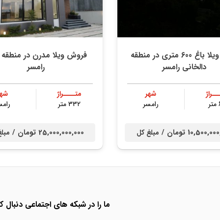
خرید ویلا باغ 600 متری در منطقه
فروش ویلا مدرن در منطقه ک
دالخانی رامسر
رامسر
ــراژ
شهر
متــــراژ
شهر
ر
رامسر
332 متر
رامس
10,500,0 تومان /
25,000,000,000 تومان /
مبلغ کل
مبلغ
ما را در شبکه های اجتماعی دنبال کن