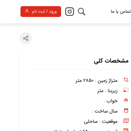
تماس با ما
ورود / ثبت نام
مشخصات کلی
متراژ زمین :
2850 متر
زیربنا :
متر
خواب :
سال ساخت :
موقعیت :
ساحلی