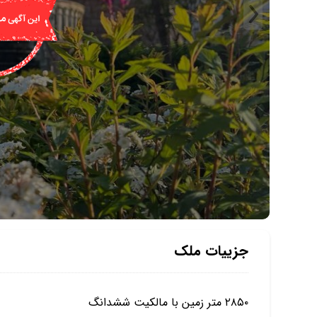
جزییات ملک
۲۸۵۰ متر زمین با مالکیت ششدانگ