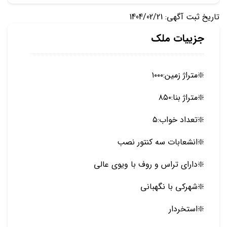
تاریخ ثبت آگهی: 1404/02/21
جزییات ملک
❇️متراژ زمین:۱۰۰۰
❇️متراژ بنا:۸۵۰
❇️تعداد خواب:۵
❇️انشعابات سه کنتور نصب
❇️دارای تراس و روف با ویوی عالی
❇️شهرکی با نگهبانی
❇️استخردار