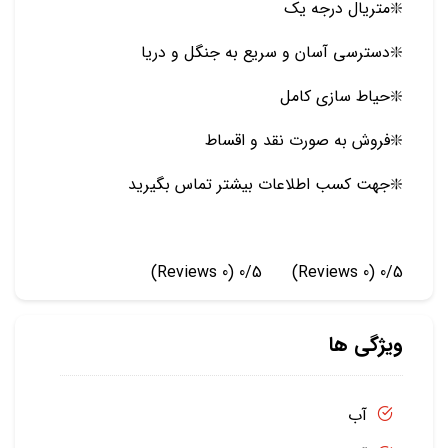
❇️متریال درجه یک
❇️دسترسی آسان و سریع به جنگل و دریا
❇️حیاط سازی کامل
❇️فروش به صورت نقد و اقساط
❇️جهت کسب اطلاعات بیشتر تماس بگیرید
(0 Reviews)
0/5
(0 Reviews)
0/5
ویژگی ها
آب