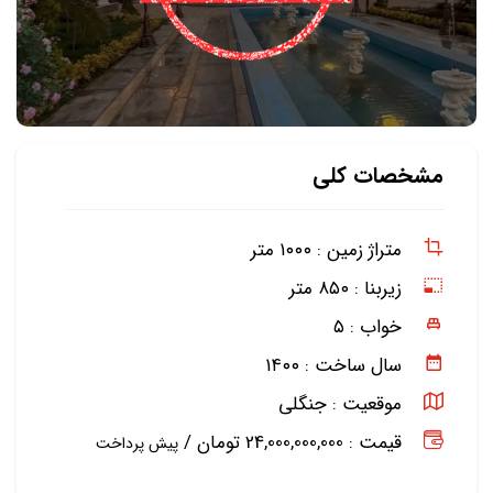
مشخصات کلی
متراژ زمین :
۱۰۰۰ متر
زیربنا :
۸۵۰ متر
خواب :
۵
سال ساخت :
۱۴۰۰
موقعیت :
جنگلی
قیمت : 24,000,000,000 تومان /
پیش پرداخت