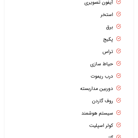
آیفون تصویری
استخر
برق
پکیج
تراس
حیاط سازی
درب ریموت
دوربین مداربسته
روف گاردن
سیستم هوشمند
کولر اسپلیت
گاز