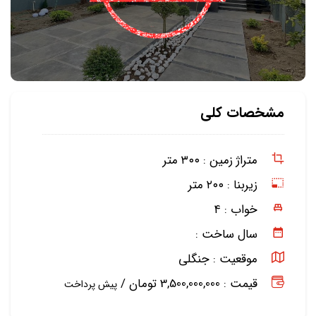
مشخصات کلی
متراژ زمین :
۳۰۰ متر
زیربنا :
۲۰۰ متر
خواب :
۴
سال ساخت :
موقعیت :
جنگلی
قیمت : 3,500,000,000 تومان /
پیش پرداخت