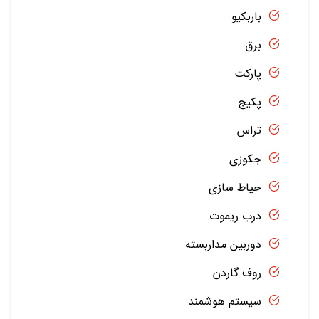
باربکیو
برق
پارکت
پکیج
تراس
جکوزی
حیاط سازی
درب ریموت
دوربین مداربسته
روف گاردن
سیستم هوشمند