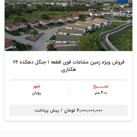
فروش ویژه زمین مشاعات قوی قطعه ۱ جنگل دهکده ۷۴
هکتاری
متــــراژ
شهر
400 متر
رویان
4,000,000,000 تومان /
پیش پرداخت