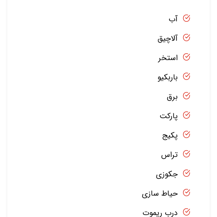
آب
آلاچیق
استخر
باربکیو
برق
پارکت
پکیج
تراس
جکوزی
حیاط سازی
درب ریموت