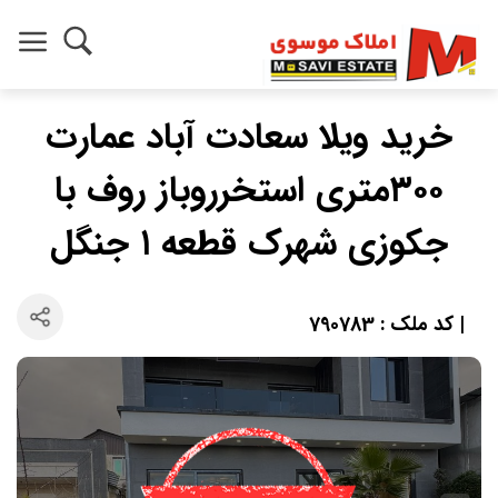
خرید ویلا سعادت آباد عمارت
۳۰۰متری استخرروباز روف با
جکوزی شهرک قطعه ۱ جنگل
| کد ملک : 790783