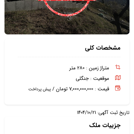
مشخصات کلی
متراژ زمین :
280 متر
موقعیت :
جنگلی
قیمت : 7,000,000,000 تومان /
پیش پرداخت
تاریخ ثبت آگهی: 1404/10/21
جزییات ملک