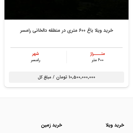
خرید ویلا باغ 600 متری در منطقه دالخانی رامسر
متــــراژ
شهر
600 متر
رامسر
10,500,000,000 تومان /
مبلغ کل
خرید ویلا
خرید زمین