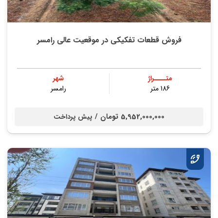
فروش قطعات تفکیکی در موقعیت عالی رامسر
متــــراژ
شهر
186 متر
رامسر
5,952,000,000 تومان /
پیش پرداخت