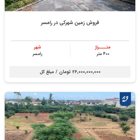
فروش زمین شهرکی در رامسر
متــــراژ
شهر
400 متر
رامسر
26,000,000,000 تومان /
مبلغ کل