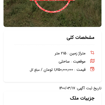
مشخصات کلی
متراژ زمین :
215 متر
موقعیت :
ساحلی
قیمت : 1,750,000,000 تومان /
مبلغ کل
تاریخ ثبت آگهی: 1400/03/17
جزییات ملک