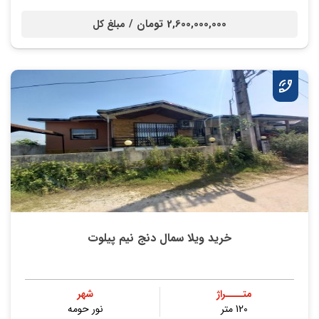
2,600,000,000 تومان /
مبلغ کل
خرید ویلا سمال دنج نیم پیلوت
متــــراژ
شهر
120 متر
نور حومه