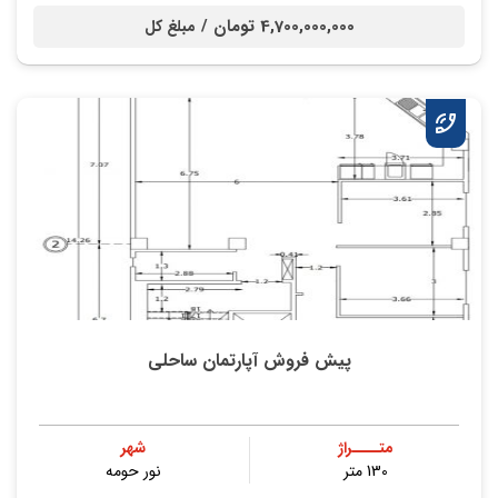
4,700,000,000 تومان /
مبلغ کل
پیش فروش آپارتمان ساحلی
متــــراژ
شهر
130 متر
نور حومه