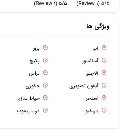
(1 Review)
5/5
(1 Review)
5/5
ویژگی ها
آب
برق
آسانسور
پکیج
آلاچیق
تراس
آیفون تصویری
جکوزی
استخر
حیاط سازی
باربکیو
درب ریموت