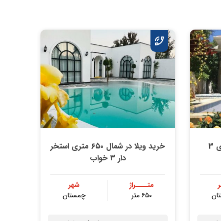
ویلا باغ دوبلکس 500 متری 3
خرید ویلا در شمال ۶۵۰ متری استخر
دار ۳ خواب
متــــراژ
شهر
ان
۶۵۰ متر
چمستان