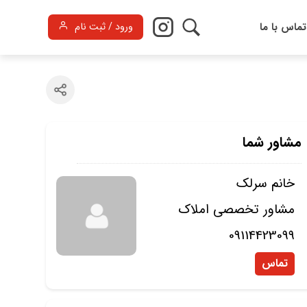
تماس با ما
ورود / ثبت نام
مشاور شما
خانم سرلک
مشاور تخصصی املاک
09114423099
تماس