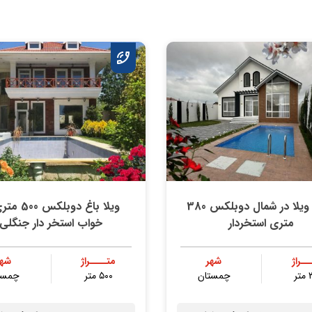
خرید ویلا در شمال دوبلکس 380
متری استخردار
خواب استخر دار جنگلی
ــراژ
شهر
متــــراژ
شهر
ر
چمستان
۵۰۰ متر
چمست