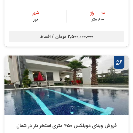
متــــراژ
شهر
800 متر
نور
2,500,000,000 تومان /
اقساط
فروش ویلای دوبلکس 450 متری استخر دار در شمال