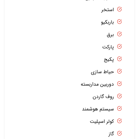
استخر
باربکیو
برق
پارکت
پکیج
حیاط سازی
دوربین مداربسته
روف گاردن
سیستم هوشمند
کولر اسپلیت
گاز