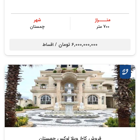
متــــراژ
شهر
700 متر
چمستان
6,000,000,000 تومان /
اقساط
فروش کاخ ویلا لوکس چمستان