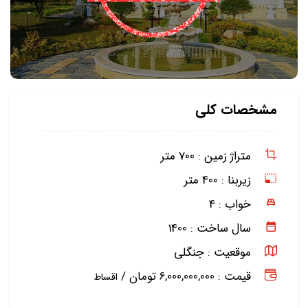
مشخصات کلی
متراژ زمین :
700 متر
زیربنا :
400 متر
خواب :
4
سال ساخت :
1400
موقعیت :
جنگلی
قیمت : 6,000,000,000 تومان /
اقساط