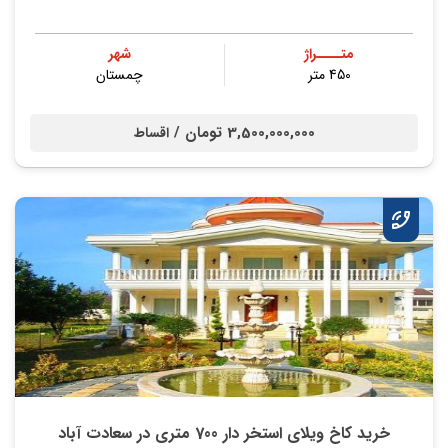
متــــراژ
شهر
450 متر
چمستان
3,500,000,000 تومان /
اقساط
خرید کاخ ویلای استخر دار 700 متری در سعادت آباد