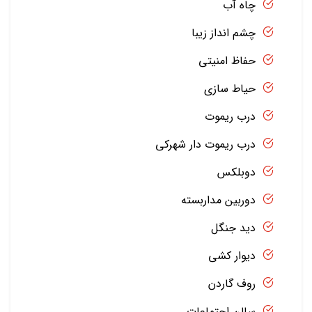
چاه آب
چشم انداز زیبا
حفاظ امنیتی
حیاط سازی
درب ریموت
درب ریموت دار شهرکی
دوبلکس
دوربین مداربسته
دید جنگل
دیوار کشی
روف گاردن
سالن اجتماعات