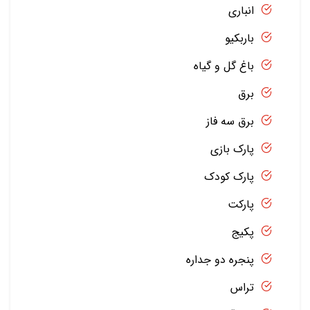
انباری
باربکیو
باغ گل و گیاه
برق
برق سه فاز
پارک بازی
پارک کودک
پارکت
پکیج
پنجره دو جداره
تراس