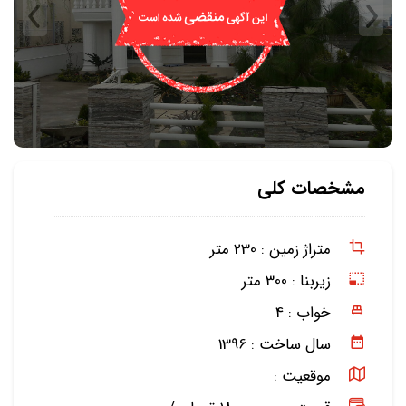
مشخصات کلی
متراژ زمین :
230 متر
زیربنا :
300 متر
خواب :
4
سال ساخت :
1396
موقعیت :