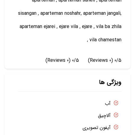
aparteman , aparteman saheli , aparteman
sisangan , aparteman noshahr, aparteman jangali,
aparteman ejarei , ejare vila , ejare , vila ba zhila
, vila chamestan
(0 Reviews)
0/5
(0 Reviews)
0/5
ویژگی ها
آب
آلاچیق
آیفون تصویری