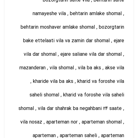
bozorgtarin saite vila , behtarin saite
namayeshe vila , behtarin amlake shomal ,
behtarin moshaver amlake shomal , bozorgtarin
bake ettelaati vila va zamin dar shomal , ejare
vila dar shomal , ejare saliane vila dar shomal ,
mazanderan , vila shomal , vila ba aks , akse vila
, kharide vila ba aks , kharid va foroshe vila
saheli shomal , kharid va foroshe vila saheli
shomal , vila dar shahrak ba negahbani 24 saate ,
vila nosaz , aparteman nor , aparteman shomal ,
aparteman , aparteman saheli , aparteman