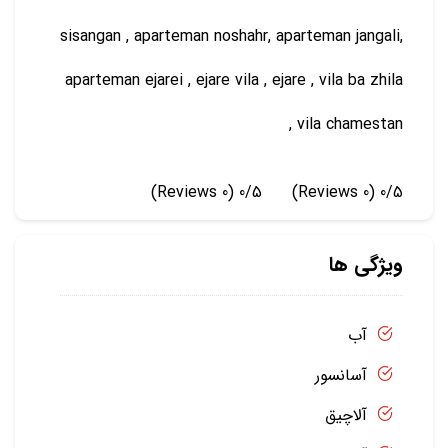
sisangan , aparteman noshahr, aparteman jangali,
aparteman ejarei , ejare vila , ejare , vila ba zhila
, vila chamestan
(0 Reviews)
0/5
(0 Reviews)
0/5
ویژگی ها
آب
آسانسور
آلاچیق