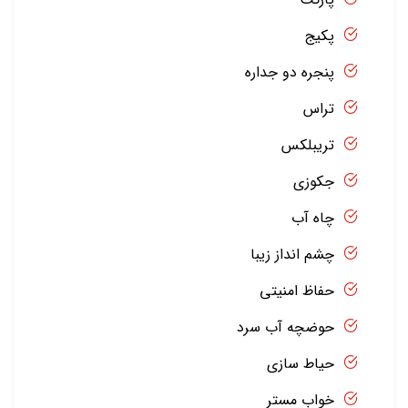
پکیج
پنجره دو جداره
تراس
تریبلکس
جکوزی
چاه آب
چشم انداز زیبا
حفاظ امنیتی
حوضچه آب سرد
حیاط سازی
خواب مستر