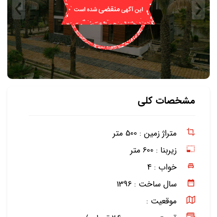
مشخصات کلی
متراژ زمین :
500 متر
زیربنا :
600 متر
خواب :
4
سال ساخت :
1396
موقعیت :