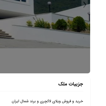
جزییات ملک
خرید و فروش ویلای لاکچری و برند شمال ایران