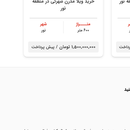
ه نور
خرید ویلا مدرن شهرکی در منطقه
نور
متــــراژ
شهر
600 متر
نور
1,500,000,000 تومان /
داخت
پیش پرداخت
ید