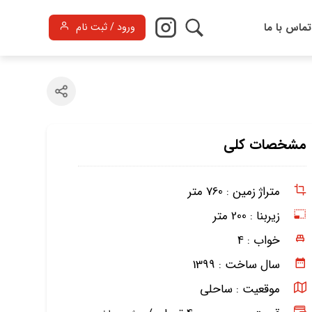
تماس با ما
ورود / ثبت نام
مشخصات کلی
متراژ زمین :
760 متر
زیربنا :
200 متر
خواب :
4
سال ساخت :
1399
موقعیت :
ساحلی