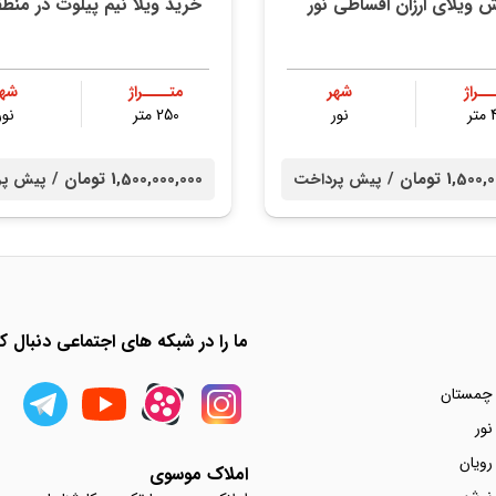
 ویلای ارزان اقساطی نور
خرید ویلا نیم پیلوت در منطق
ــراژ
شهر
متــــراژ
شهر
ر
نور
250 متر
نور
1,5 تومان /
1,500,000,000 تومان /
پیش پرداخت
پیش پر
ما را در شبکه های اجتماعی دنبال کن
 چمستان
نور
رویان
املاک موسوی