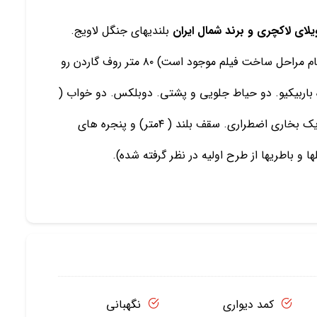
لای لاکچری و برند شمال ایران
بلندیهای جنگل لاویج.
ویو بی نظیر. مهندسی و شخصی ساز. ضد زلزله. ( از تمام مراحل ساخت فیلم موجود است) ۸۰ متر روف گاردن رو
ه باربیکیو. دو حیاط جلویی و پشتی. دوبلکس. دو خواب (
یکی مستر) .رختشورخانه. گرمایش با پکیج و شوفاژ. و یک بخاری اضطراری. سقف بلند ( ۴متر) و پنجره های
 و باطریها از طرح اولیه در نظر گرفته شده).
کمد دیواری
نگهبانی