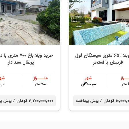
خرید ویلا 650 متری سیسنگان فول
خرید ویلا باغ ۷۰۰ متر
فرنیش با استخر
پرتقال سند دار
ــراژ
شهر
متــــراژ
شهر
ر
سیسنگان
۷۰۰ متر
نور
10, تومان /
3,200,000,000 تومان /
پیش پرداخت
پیش پر