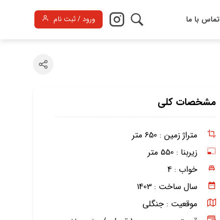
تماس با ما
ورود / ثبت نام
مشخصات کلی
متراژ زمین :
650 متر
زیربنا :
550 متر
خواب :
4
سال ساخت :
1403
موقعیت :
جنگلی