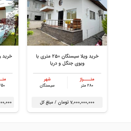
خرید ویلا سیسنگان 250 متری با
ویوی جنگل و دریا
متــــراژ
شهر
متــ
۲۸۰ متر
سیسنگان
650 مت
7,000,000,000 تومان /
000,000,000
مبلغ کل