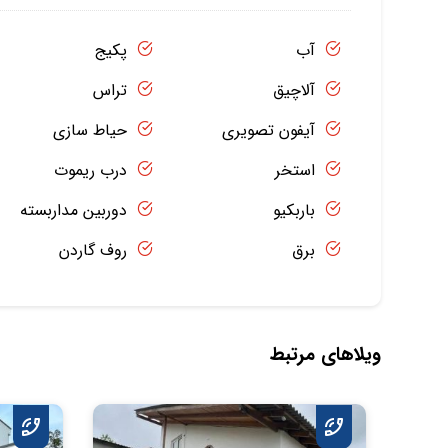
آب
پکیج
آلاچیق
تراس
آیفون تصویری
حیاط سازی
استخر
درب ریموت
باربکیو
دوربین مداربسته
برق
روف گاردن
ویلاهای مرتبط