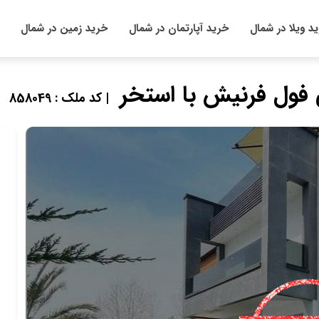
د ویلا در شمال
خرید آپارتمان در شمال
خرید زمین در شمال
| کد ملک : 858049