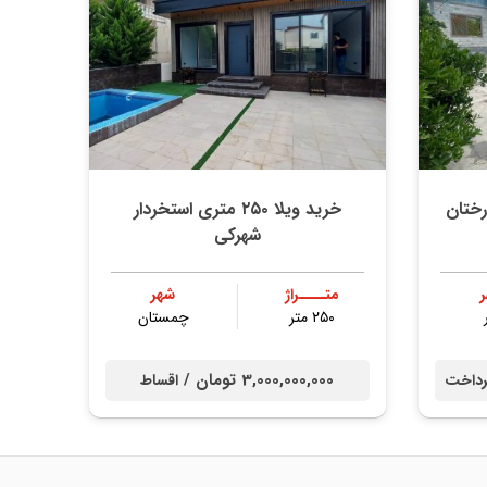
ی با درختان
خرید ویلا ۲۵۰ متری استخردار
شهرکی
متــــراژ
شهر
۲۵۰ متر
چمستان
3,000,000,000 تومان /
داخت
اقساط