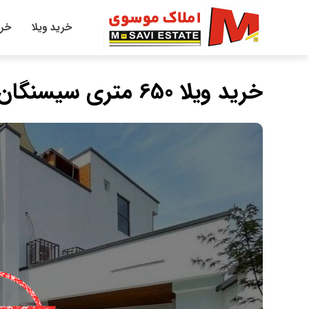
خرید ویلا
خری
خرید ویلا 650 متری سیسنگان فول فرنیش با استخر