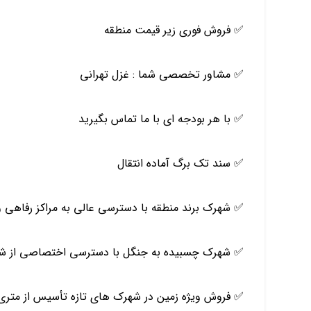
✅ فروش فوري زير قيمت منطقه
✅ مشاور تخصصي شما :
غزل تهراني
✅ با هر بودجه اي با ما تماس بگيريد
✅ سند تك برگ آماده انتقال
✅ شهرك برند منطقه با دسترسي عالي به مراكز رفاهي 
✅ شهرك چسبيده به جنگل با دسترسي اختصاصي از ش
✅ فروش ويژه زمين در شهرك هاي تازه تأسيس از متري ٢ ميليون تومان براي سرمايه گذاري با سند تك ب