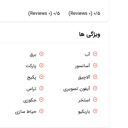
(0 Reviews)
0/5
(0 Reviews)
0/5
ویژگی ها
آب
برق
آسانسور
پارکت
آلاچیق
پکیج
آیفون تصویری
تراس
استخر
جکوزی
باربکیو
حیاط سازی