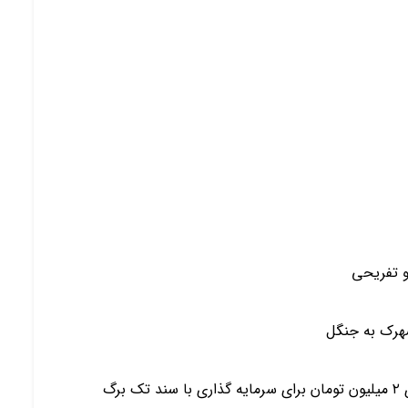
و تفريحي
هرك به جنگل
رگ