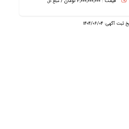
قیمت : 3,000,000,000 تومان /
مبلغ کل
ثبت آگهی: 1404/06/04