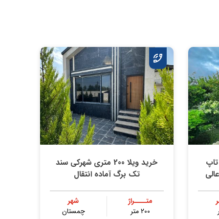
4 متری تاپ
خرید ویلا 200 متری شهركي سند
الي
تك برگ آماده انتقال
متــــراژ
شهر
200 متر
چمستان