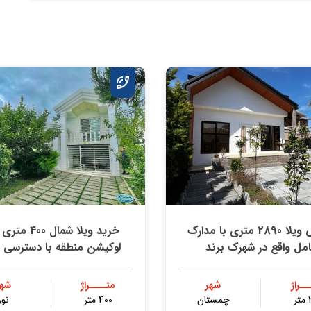
فروش ویلا 2890 متری با مدارك
خرید ویلا شمال 00
امل واقع در شهرك برند
لوكيشن منطقه با دسترسي ع
ــراژ
شهر
متــــراژ
شهر
ر
چمستان
400 متر
نور