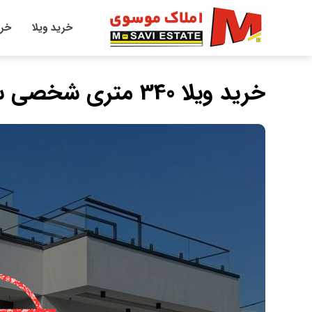
خرید ویلا
خری
خرید ویلا 340 متری شخصي ساز مدرن خاص پسند