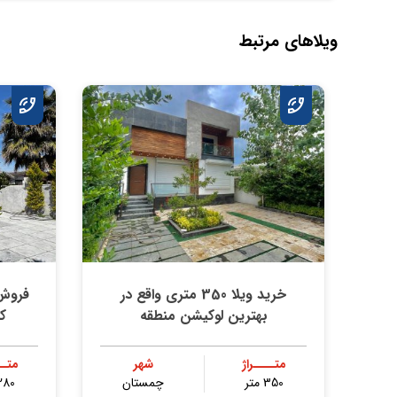
ویلاهای مرتبط
خرید ويلا 350 متری واقع در
بهترين لوكيشن منطقه
ك
متــــراژ
شهر
متــ
350 متر
چمستان
280 مت