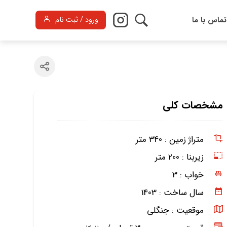
تماس با ما
ورود / ثبت نام
مشخصات کلی
متراژ زمین :
340 متر
زیربنا :
200 متر
خواب :
3
سال ساخت :
1403
موقعیت :
جنگلی