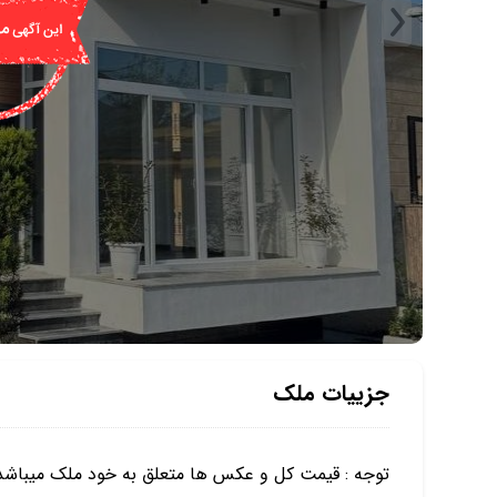
جزییات ملک
توجه : قيمت كل و عكس ها متعلق به خود ملك ميباشد