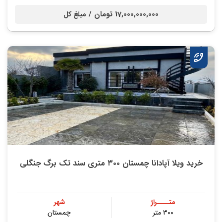
17,000,000,000 تومان /
مبلغ کل
خرید ویلا آپادانا چمستان ۳۰۰ متری سند تک برگ جنگلی
متــــراژ
شهر
۳۰۰ متر
چمستان