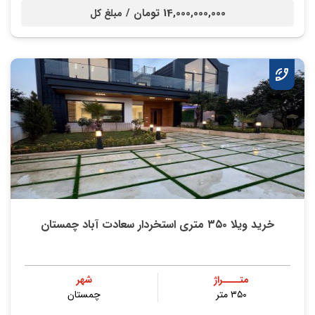
14,000,000,000 تومان /
مبلغ کل
خرید ویلا ۳۵۰ متری استخردار سعادت آباد چمستان
متــــراژ
شهر
۳۵۰ متر
چمستان