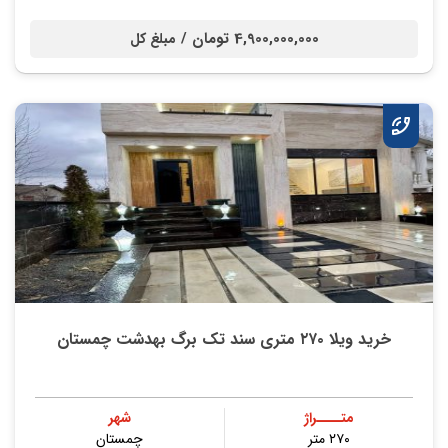
4,900,000,000 تومان /
مبلغ کل
خرید ویلا ۲۷۰ متری سند تک برگ بهدشت چمستان
متــــراژ
شهر
۲۷۰ متر
چمستان