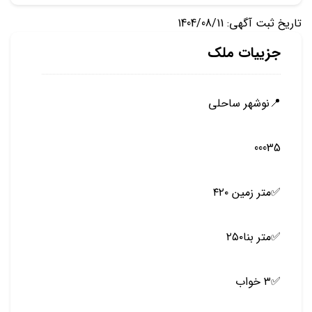
تاریخ ثبت آگهی: 1404/08/11
جزییات ملک
📍نوشهر ساحلی
00035
✅متر زمین ۴۲۰
✅متر بنا۲۵۰
✅۳ خواب