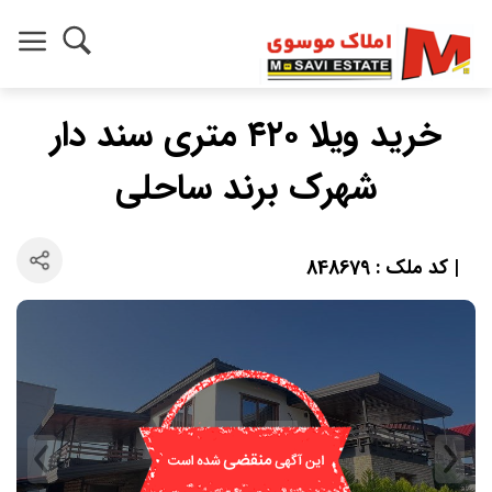
خرید ویلا ۴۲۰ متری سند دار
شهرک برند ساحلی
| کد ملک : 848679