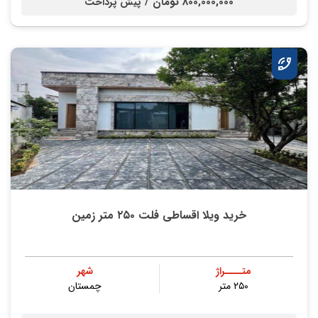
800,000,000 تومان /
پیش پرداخت
خرید ویلا اقساطی فلت ۲۵۰ متر زمین
متــــراژ
شهر
۲۵۰ متر
چمستان