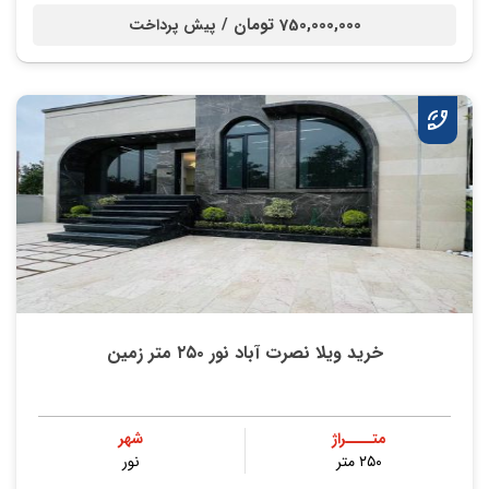
750,000,000 تومان /
پیش پرداخت
خرید ویلا نصرت آباد نور ۲۵۰ متر زمین
متــــراژ
شهر
۲۵۰ متر
نور