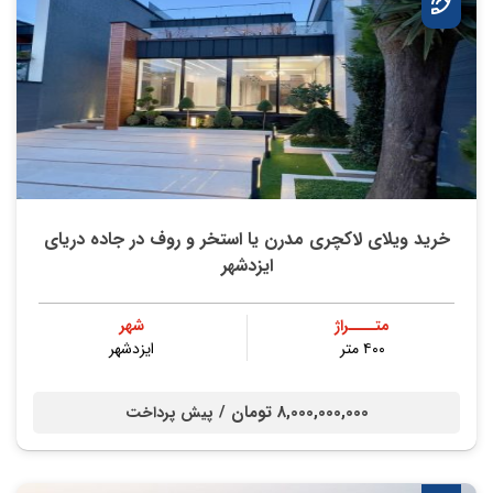
خرید ویلای لاکچری مدرن یا استخر و روف در جاده دریای
ایزدشهر
متــــراژ
شهر
۴۰۰ متر
ایزدشهر
8,000,000,000 تومان /
پیش پرداخت