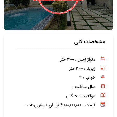
مشخصات کلی
متراژ زمین :
۳۰۰ متر
زیربنا :
۳۰۰ متر
خواب :
۴
سال ساخت :
موقعیت :
جنگلی
قیمت : 4,000,000,000 تومان /
پیش پرداخت