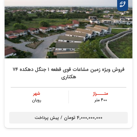
فروش ویژه زمین مشاعات قوی قطعه ۱ جنگل دهکده ۷۴
هکتاری
متــــراژ
شهر
400 متر
رویان
4,000,000,000 تومان /
پیش پرداخت