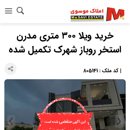
خرید ویلا ۳۰۰ متری مدرن
استخر روباز شهرک تکمیل شده
| کد ملک : 805141