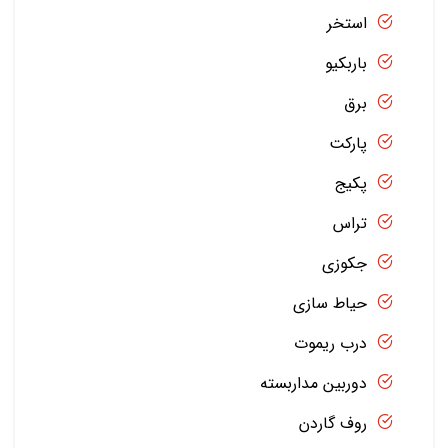
استخر
باربکیو
برق
پارکت
پکیج
تراس
جکوزی
حیاط سازی
درب ریموت
دوربین مداربسته
روف گاردن