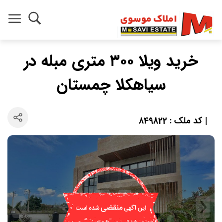
خرید ویلا ۳۰۰ متری مبله در
سیاهکلا چمستان
| کد ملک : 849822