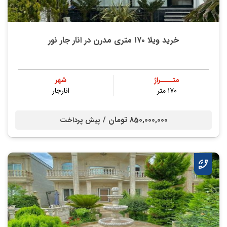
خرید ویلا ۱۷۰ متری مدرن در انار جار نور
متــــراژ
شهر
۱۷۰ متر
انارجار
850,000,000 تومان /
پیش پرداخت