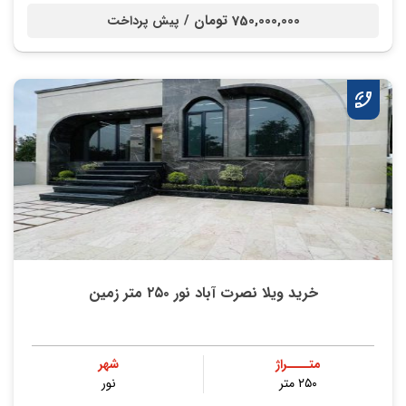
750,000,000 تومان /
پیش پرداخت
خرید ویلا نصرت آباد نور ۲۵۰ متر زمین
متــــراژ
شهر
۲۵۰ متر
نور