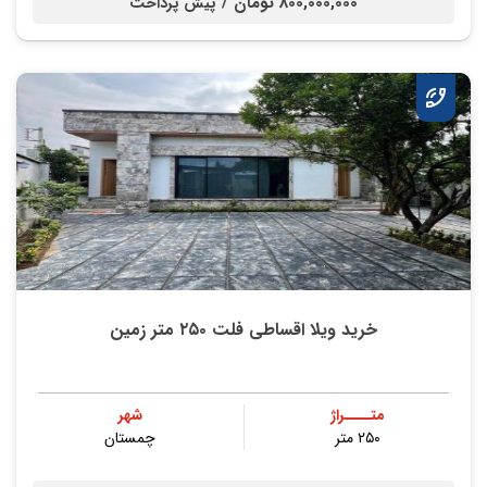
800,000,000 تومان /
پیش پرداخت
خرید ویلا اقساطی فلت ۲۵۰ متر زمین
متــــراژ
شهر
۲۵۰ متر
چمستان