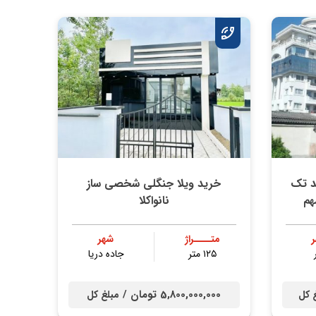
د تک
خرید ویلا جنگلی شخصی ساز
هم
نانواکلا
متــــراژ
شهر
۱۲۵ متر
جاده دریا
5,800,000,000 تومان /
 کل
مبلغ کل