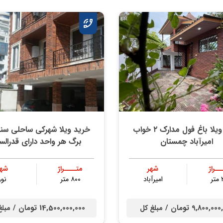
خرید ویلا باغ فول مدارک ۲ خواب
خرید ویلا شهرکی ساحلی سن
امیرآباد چمستان
برگ هر واحد دارای قدرالس
ــراژ
شهر
متــــراژ
شهر
ر
امیرآباد
۸۰۰ متر
نور
9,800,0 تومان /
14,500,000,000 تومان /
مبلغ کل
مبلغ