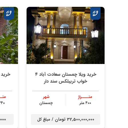
خرید ویلا چمستان سعادت آباد ۴
خواب تریبلکس سند دار
متــــراژ
شهر
متــ
۴۰۰ متر
چمستان
۲۴۰ مت
32,500,000,000 تومان /
00,000
مبلغ کل