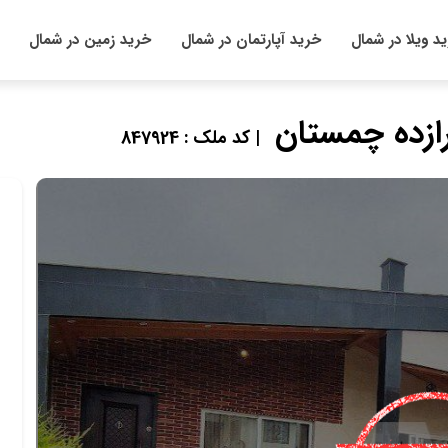
د ویلا در شمال
خرید آپارتمان در شمال
خرید زمین در شمال
| کد ملک : 847924