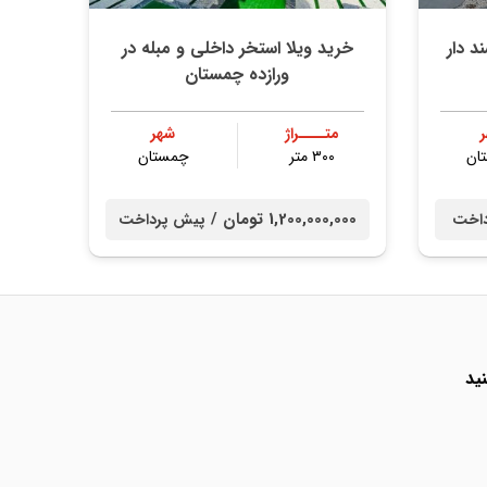
متری سند دار
خرید ویلا استخر داخلی و مبله در
ورازده چمستان
متــــراژ
شهر
ان
۳۰۰ متر
چمستان
1,200,000,000 تومان /
داخت
پیش پرداخت
ید