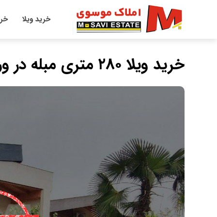
خرید ویلا
خری
خرید ویلا ۲۸۰ متری مبله در ورازده چمستان