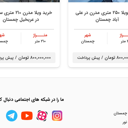
خرید ویلا ۲۵۰ متری مدرن در علی
خرید ویلا مدرن ۲۱۰ 
آباد چمستان
در عربخیل چمستان
ــراژ
شهر
متــــراژ
شهر
ر
چمستان
۲۱۰ متر
چمست
80 تومان /
800,000,000 تومان /
پیش پرداخت
پیش پر
ما را در شبکه های اجتماعی دنبال کن
 چمستان
نور