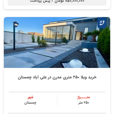
750,000,000 تومان /
پیش پرداخت
خرید ویلا ۲۵۰ متری مدرن در علی آباد چمستان
متــــراژ
شهر
۲۵۰ متر
چمستان