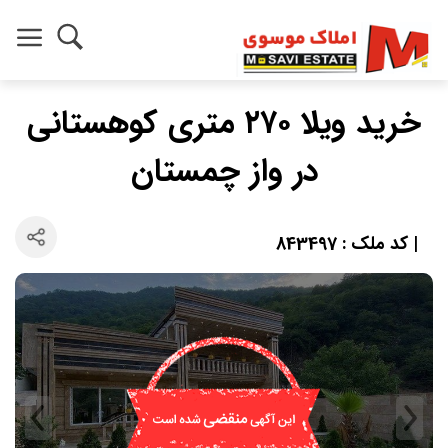
خرید ویلا ۲۷۰ متری کوهستانی
در واز چمستان
| کد ملک : 843497