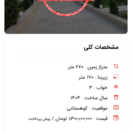
مشخصات کلی
متراژ زمین :
۲۷۰ متر
زیربنا :
۱۷۰ متر
خواب :
۳
سال ساخت :
۱۴۰۴
موقعیت :
کوهستانی
قیمت : 1,300,000,000 تومان /
پیش پرداخت