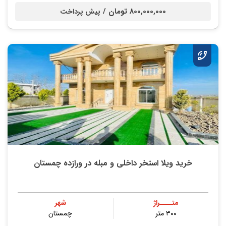
800,000,000 تومان /
پیش پرداخت
خرید ویلا استخر داخلی و مبله در ورازده چمستان
متــــراژ
شهر
۳۰۰ متر
چمستان