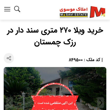
خرید ویلا ۲۷۰ متری سند دار در
رزک چمستان
| کد ملک : 849500