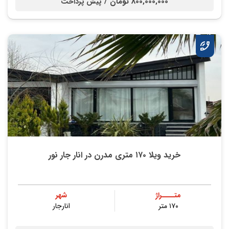
800,000,000 تومان /
پیش پرداخت
خرید ویلا ۱۷۰ متری مدرن در انار جار نور
متــــراژ
شهر
۱۷۰ متر
انارجار