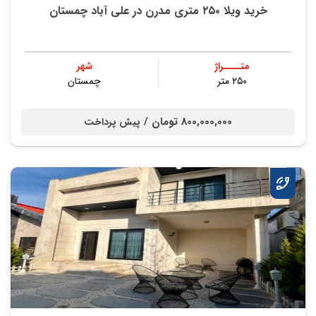
خرید ویلا ۲۵۰ متری مدرن در علی آباد چمستان
متــــراژ
شهر
۲۵۰ متر
چمستان
800,000,000 تومان /
پیش پرداخت