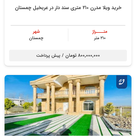
خرید ویلا مدرن ۲۱۰ متری سند دار در عربخیل چمستان
متــــراژ
شهر
۲۱۰ متر
چمستان
800,000,000 تومان /
پیش پرداخت