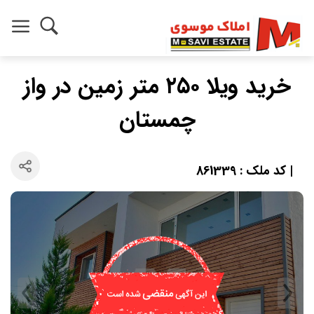
خرید ویلا ۲۵۰ متر زمین در واز
چمستان
| کد ملک : 861339