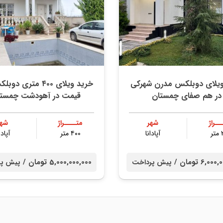
ویلای دوبلکس مدرن شهرکی
خرید ویلای ۴۰۰ متری د
در هم صفای چمستان
قیمت در آهودشت چمستا
ــراژ
شهر
متــــراژ
شهر
ر
آپادانا
۴۰۰ متر
آپادا
6,0 تومان /
5,000,000,000 تومان /
پیش پرداخت
پیش پر