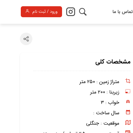
تماس با ما
ورود / ثبت نام
مشخصات کلی
متراژ زمین :
۲۵۰ متر
زیربنا :
۲۰۰ متر
خواب :
۳
سال ساخت :
موقعیت :
جنگلی