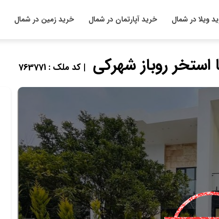
د ویلا در شمال
خرید آپارتمان در شمال
خرید زمین در شمال
| کد ملک : 763771