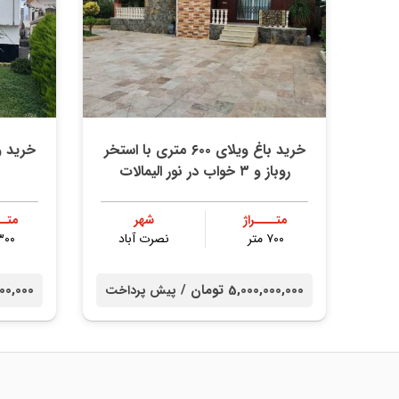
خرید باغ ویلای ۶۰۰ متری با استخر
خرید 
روباز و ۳ خواب در نور الیمالات
متــــراژ
شهر
متــ
۷۰۰ متر
نصرت آباد
۳۰۰ مت
5,000,000,000 تومان /
00,000,000
پیش پرداخت