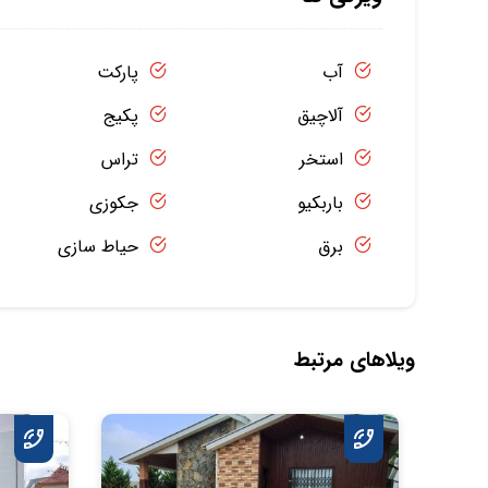
آب
پارکت
آلاچیق
پکیج
استخر
تراس
باربکیو
جکوزی
برق
حیاط سازی
ویلاهای مرتبط