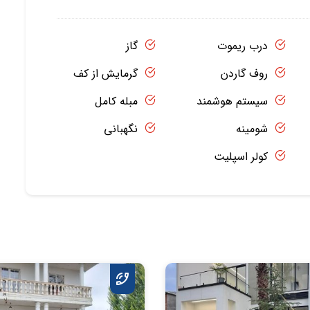
درب ریموت
گاز
روف گاردن
گرمایش از کف
سیستم هوشمند
مبله کامل
شومینه
نگهبانی
کولر اسپلیت