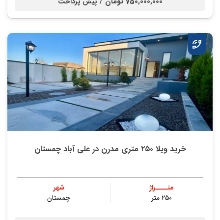
750,000,000 تومان /
پیش پرداخت
خرید ویلا ۲۵۰ متری مدرن در علی آباد چمستان
متــــراژ
شهر
۲۵۰ متر
چمستان