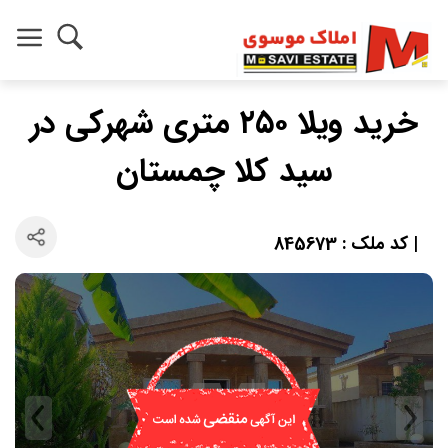
خرید ویلا ۲۵۰ متری شهرکی در
سید کلا چمستان
| کد ملک : 845673