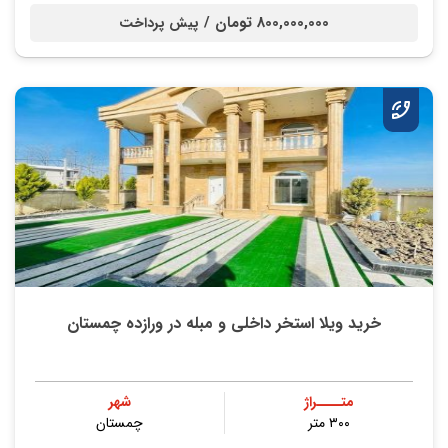
800,000,000 تومان /
پیش پرداخت
خرید ویلا استخر داخلی و مبله در ورازده چمستان
متــــراژ
شهر
۳۰۰ متر
چمستان